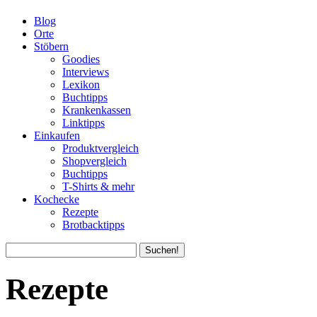
Blog
Orte
Stöbern
Goodies
Interviews
Lexikon
Buchtipps
Krankenkassen
Linktipps
Einkaufen
Produktvergleich
Shopvergleich
Buchtipps
T-Shirts & mehr
Kochecke
Rezepte
Brotbacktipps
Rezepte